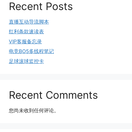
Recent Posts
直播互动导流脚本
红利条款速读表
VIP客服备忘录
电竞BO5多线程笔记
足球滚球监控卡
Recent Comments
您尚未收到任何评论。