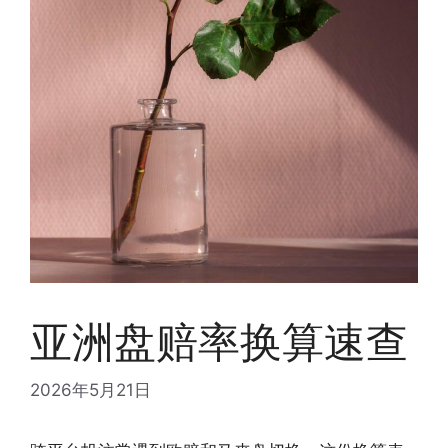
亚洲盘赔率换算速查
2026年5月21日