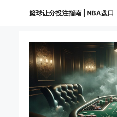
Skip
to
篮球让分投注指南 | NBA盘口
content