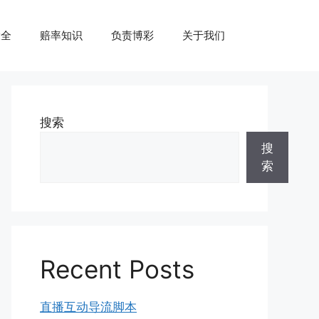
大全
赔率知识
负责博彩
关于我们
搜索
搜
索
Recent Posts
直播互动导流脚本