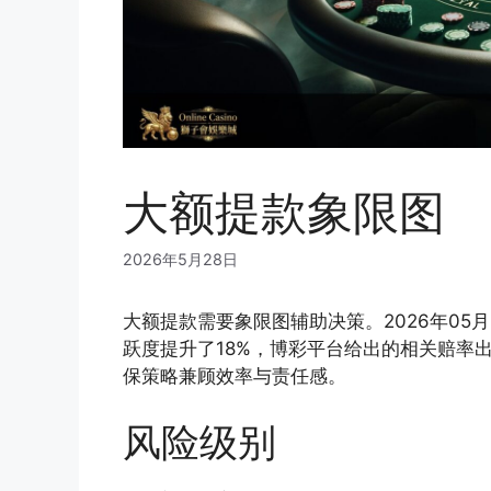
大额提款象限图
2026年5月28日
大额提款需要象限图辅助决策。2026年05
跃度提升了18%，博彩平台给出的相关赔率
保策略兼顾效率与责任感。
风险级别