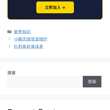
立即加入 →
Categories
赔率知识
小额充值管道维护
红利条款速读表
搜索
搜索