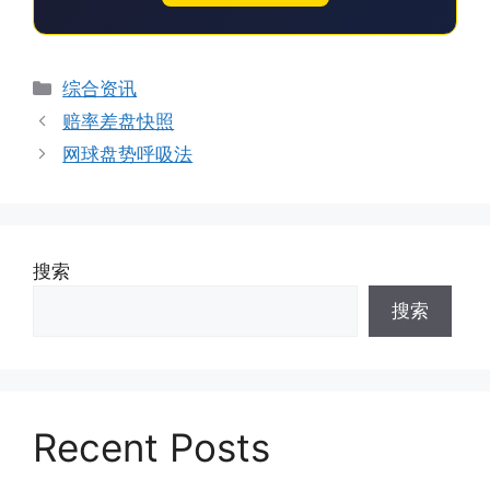
Categories
综合资讯
赔率差盘快照
网球盘势呼吸法
搜索
搜索
Recent Posts