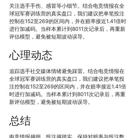
关注选手手伤、感冒等小细节。结合电竞情报在全
球冠军赛训练营的真实盘口，我们建议把单笔投注
控制在152至269的区间内，并在赔率接近1.41倍时
进行加减码。当样本累计到8011次记录后，再重新
评估模型，避免被短期波动误导。
心理动态
追踪选手社交媒体情绪避免踩雷。结合电竞情报在
全球冠军赛训练营的真实盘口，我们建议把单笔投
注控制在152至269的区间内，并在赔率接近1.41倍
时进行加减码。当样本累计到8011次记录后，再重
新评估模型，避免被短期波动误导。
总结
电竞情报越细，投注越踏实。保持对赔率与投注数