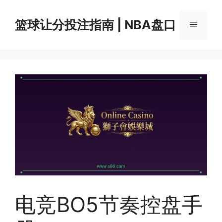
Skip
to
篮球让分投注指南 | NBA盘口
Menu
content
电竞BO5节奏控盘手