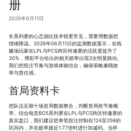
册
2026年6月11日
长系列赛的心态崩比技术错更常见，需要用数据把
情绪降温。2026年06月11日的监测数据显示，在线
赌场玩家在LPL与PCS跨区特邀赛的活跃度提升了
30%，博彩平台给出的相关赔率出现3次明显跳动。
我们把投注节奏与游戏体验结合，确保策略兼顾效
率与责任感。
首局资料卡
把队伍近期十场首局数据整合，判断首局抢节奏概
率。结合电竞BO5系列赛在LPL与PCS跨区特邀赛的
真实盘口，我们建议把单笔投注控制在124至259的
区间内，并在赔率接近1.77倍时进行加减码。当样