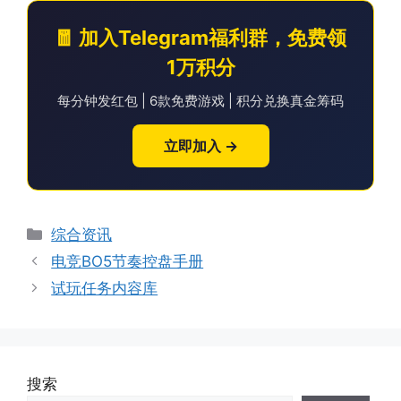
🧧 加入Telegram福利群，免费领
1万积分
每分钟发红包 | 6款免费游戏 | 积分兑换真金筹码
立即加入 →
Categories
综合资讯
电竞BO5节奏控盘手册
试玩任务内容库
搜索