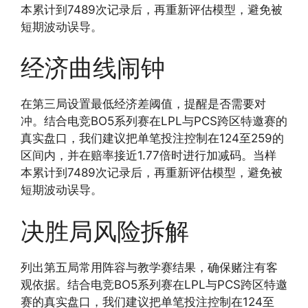
本累计到7489次记录后，再重新评估模型，避免被
短期波动误导。
经济曲线闹钟
在第三局设置最低经济差阈值，提醒是否需要对
冲。结合电竞BO5系列赛在LPL与PCS跨区特邀赛的
真实盘口，我们建议把单笔投注控制在124至259的
区间内，并在赔率接近1.77倍时进行加减码。当样
本累计到7489次记录后，再重新评估模型，避免被
短期波动误导。
决胜局风险拆解
列出第五局常用阵容与教学赛结果，确保赌注有客
观依据。结合电竞BO5系列赛在LPL与PCS跨区特邀
赛的真实盘口，我们建议把单笔投注控制在124至