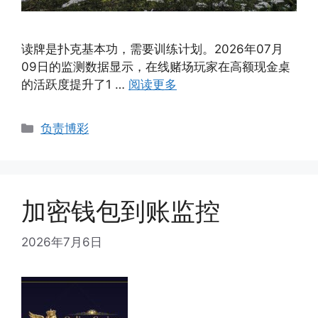
读牌是扑克基本功，需要训练计划。2026年07月
09日的监测数据显示，在线赌场玩家在高额现金桌
的活跃度提升了1 …
阅读更多
Categories
负责博彩
加密钱包到账监控
2026年7月6日